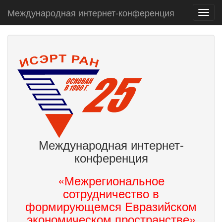
Международная интернет-конференция
Toggl
navig
Международная интернет-
конференция
«Межрегиональное
сотрудничество в
формирующемся Евразийском
экономическом пространстве»